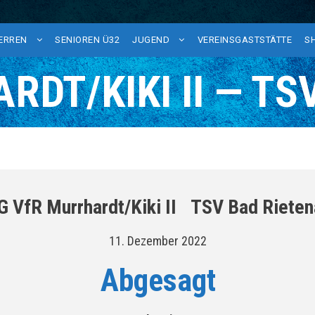
HERREN
SENIOREN Ü32
JUGEND
VEREINSGASTSTÄTTE
S
RDT/KIKI II — TS
G VfR Murrhardt/Kiki II
TSV Bad Rieten
11. Dezember 2022
Abgesagt