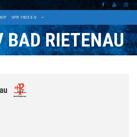
HOP
VFR 1923 E.V.
V BAD RIETENAU
au