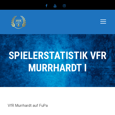
SPIELERSTATISTIK VFR
MURRHARDT I
VfR Murrhardt auf FuPa