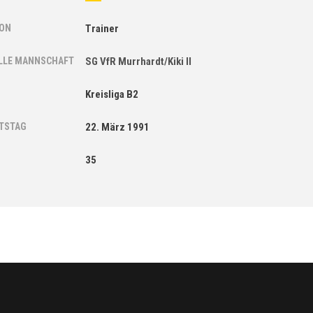
ION
Trainer
LLE MANNSCHAFT
SG VfR Murrhardt/Kiki II
Kreisliga B2
TSTAG
22. März 1991
35