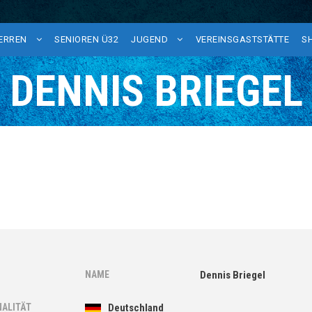
HERREN
SENIOREN Ü32
JUGEND
VEREINSGASTSTÄTTE
S
DENNIS BRIEGEL
NAME
Dennis Briegel
NALITÄT
Deutschland