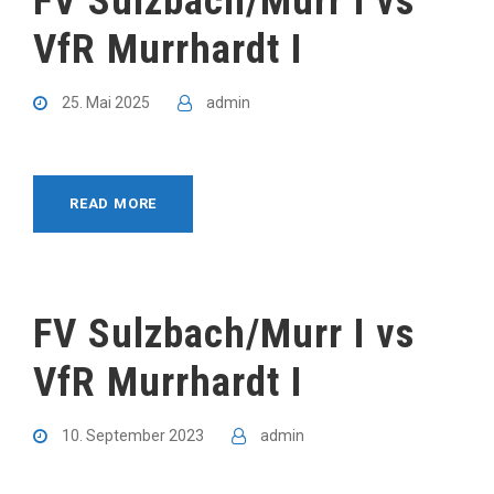
FV Sulzbach/Murr I vs
VfR Murrhardt I
25. Mai 2025
admin
READ MORE
FV Sulzbach/Murr I vs
VfR Murrhardt I
10. September 2023
admin