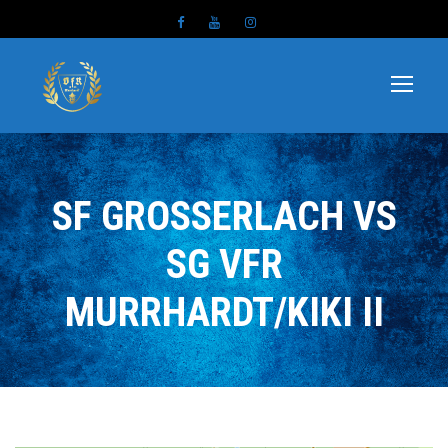
SF GROSSERLACH VS S
G VFR M
URRHARDT/KIKI II