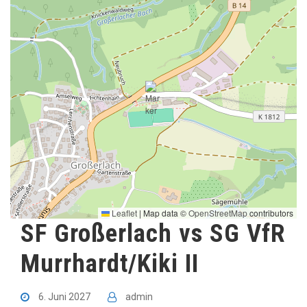
Leaflet
|
Map data ©
OpenStreetMap
contributors
SF Großerlach vs SG VfR
Murrhardt/Kiki II
6. Juni 2027
admin