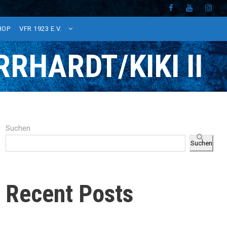
HOP
VFR 1923 E.V.
RHARDT/KIKI II
Suchen
Suchen
Recent Posts