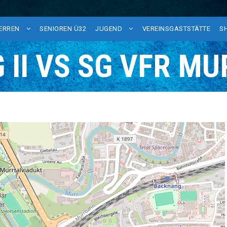
HERREN
SENIOREN Ü32
JUGEND
VEREINSGASTSTÄTTE
S
II VS SG VFR MUR