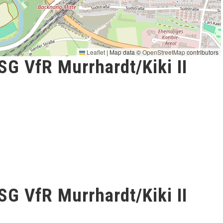
Leaflet
|
Map data ©
OpenStreetMap
contributors
SG VfR Murrhardt/Kiki II
SG VfR Murrhardt/Kiki II