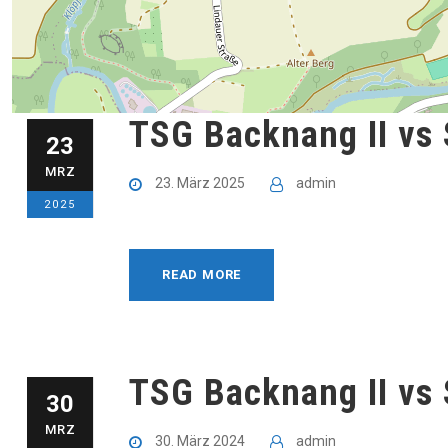
TSG Backnang II vs 
23
MRZ
23. März 2025
admin
2025
READ MORE
TSG Backnang II vs 
30
MRZ
30. März 2024
admin