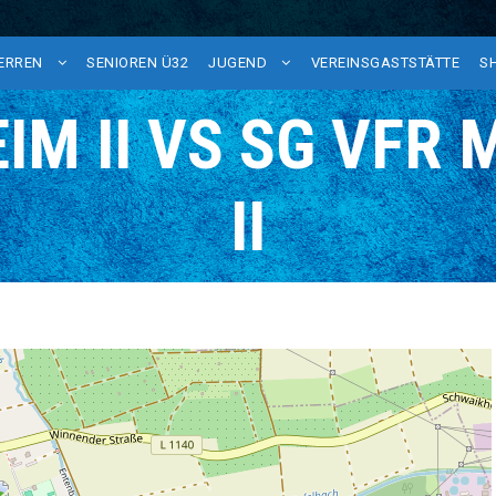
HERREN
SENIOREN Ü32
JUGEND
VEREINSGASTSTÄTTE
S
IM II VS SG VFR 
II