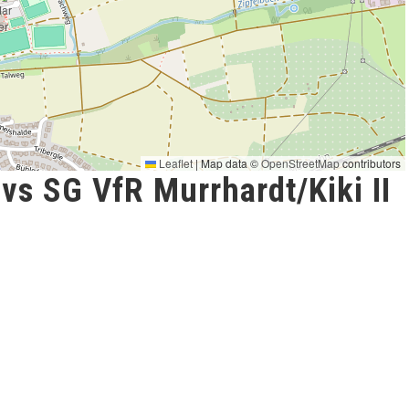
Leaflet
|
Map data ©
OpenStreetMap
contributors
vs SG VfR Murrhardt/Kiki II