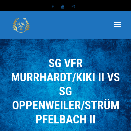
SG VFR
MURRHARDT/KIKI II VS
SG
OPPENWEILER/STRÜM
PFELBACH II