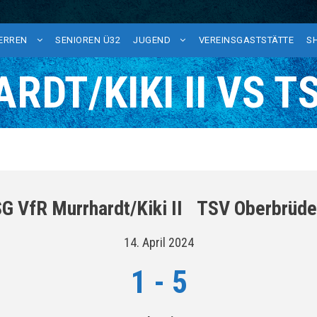
HERREN
SENIOREN Ü32
JUGEND
VEREINSGASTSTÄTTE
S
RDT/KIKI II VS 
G VfR Murrhardt/Kiki II
TSV Oberbrüde
14. April 2024
1
-
5