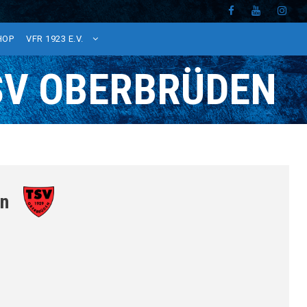
HOP
VFR 1923 E.V.
TSV OBERBRÜDEN
n