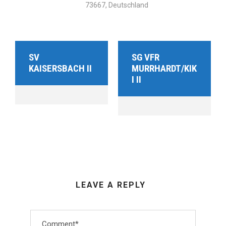
73667, Deutschland
SV
SG VFR
KAISERSBACH II
MURRHARDT/KIK
I II
LEAVE A REPLY